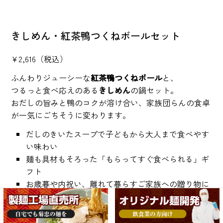
きしめん・紅茶鴨つくねボールセット
¥2,616（税込）
ふんわりジューシーな
紅茶鴨つくねボール
と、
つるっと食べ応えのある
きしめん
の鍋セット。
おだしの旨みと鴨のコクが溶け合い、家族団らんの食卓
が一気にごちそうに変わります。
だしのきいたスープで子どもから大人まで食べやす
い味わい
麺も具材もそろった「もらってすぐ食べられる」ギ
フト
お歳暮や内祝い、離れて暮らすご家族への贈り物に
おすすめ
商品番号 02