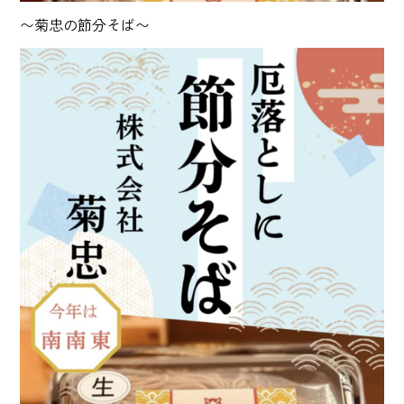
〜菊忠の節分そば〜