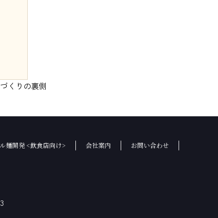
づくりの裏側
ル麺開発 <飲食店向け>
会社案内
お問い合わせ
3