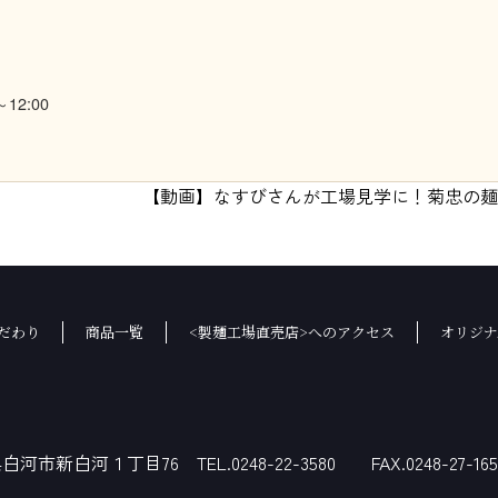
12:00
【動画】なすびさんが工場見学に！菊忠の麺
だわり
商品一覧
<製麺工場直売店>へのアクセス
オリジナ
白河市新白河１丁目76 TEL.0248-22-3580 FAX.0248-27-165