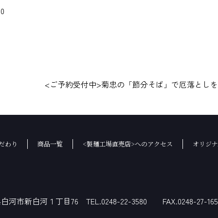
0
<ご予約受付中>菊忠の「節分そば」で厄落とし
だわり
商品一覧
<製麺工場直売店>へのアクセス
オリジナ
白河市新白河１丁目76 TEL.0248-22-3580 FAX.0248-27-165